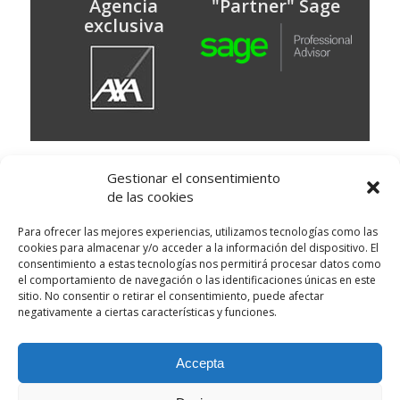
Agencia
"Partner" Sage
exclusiva
© Puig Assessors
Gestionar el consentimiento
Av. Doctor Francesc Massana 15 baixos,
de las cookies
Martorell, Barcelona
93 773 67 00
Delegación: Avinguda Montserrat, 20 local 1 -
Para ofrecer las mejores experiencias, utilizamos tecnologías como las
Sant Esteve de Sesrovires
cookies para almacenar y/o acceder a la información del dispositivo. El
Política de cookies
|
Condiciones de uso
|
consentimiento a estas tecnologías nos permitirá procesar datos como
el comportamiento de navegación o las identificaciones únicas en este
Política de privacidad
|
Clausulas legales
|
sitio. No consentir o retirar el consentimiento, puede afectar
Canal de Denuncias
negativamente a ciertas características y funciones.
Disseny Web
i
Màrketing Digital
per
aTotArreu.com
Accepta
…hola