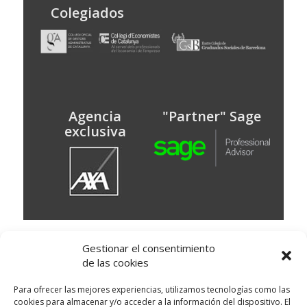
Colegiados
Agencia
"Partner" Sage
exclusiva
© Puig Assessors
Gestionar el consentimiento
Av. Doctor Francesc Massana 15 baixos,
de las cookies
Martorell, Barcelona
93 773 67 00
Delegación: Avinguda Montserrat, 20 local 1 -
Para ofrecer las mejores experiencias, utilizamos tecnologías como las
Sant Esteve de Sesrovires
cookies para almacenar y/o acceder a la información del dispositivo. El