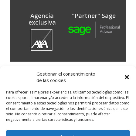
Agencia
"Partner" Sage
exclusiva
© Puig Assessors
Gestionar el consentimiento
Av. Doctor Francesc Massana 15 baixos,
de las cookies
Martorell, Barcelona
93 773 67 00
Delegación: Avinguda Montserrat, 20 local 1 -
Para ofrecer las mejores experiencias, utilizamos tecnologías como las
Sant Esteve de Sesrovires
cookies para almacenar y/o acceder a la información del dispositivo. El
Política de cookies
|
Condiciones de uso
|
consentimiento a estas tecnologías nos permitirá procesar datos como
el comportamiento de navegación o las identificaciones únicas en este
Política de privacidad
|
Clausulas legales
|
sitio. No consentir o retirar el consentimiento, puede afectar
Canal de Denuncias
negativamente a ciertas características y funciones.
Disseny Web
i
Màrketing Digital
per
aTotArreu.com