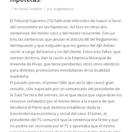
/
/
en
Fiscal-Contable
por
puigassessors
El Tribunal Supremo (TS) falló este miércoles de nuevo a favor
del consumidor en las hipotecas. Así hizo en otras dos
sentencias del mismo caso y del mismo recurrente. Son ya
tres las sentencias que anulan el artículo 68 del Reglamento
del Impuesto y que estipulan que los gastos del AJD deben
correr a cargo del banco y no del cliente. Estos tres fallos, que
sientan doctrina, dan la razón a la Empresa Municipal de
Vivienda de Rivas, que tiene pendientes otros cinco idénticos
para distintas promociones inmobiliarias en la localidad
madrileña.
El pasado jueves, el primer fallo que así lo dijo causó gran
revuelo, sólo superado por un comunicado del presidente de
la Sala Tercera del viernes, en el que decía que separaban los
recursos señalados por el mismo tema a la espera de que
decidiera el Pleno qué doctrina establecer dada la
trascendencia económica y social del caso. El lunes, el
presidente del TS comunicó que la sentencia era firme y que
no podría ser revocada por el TS y apuntaba que el mismo
jueves la misma Sección de la Sala Tercera había dictado otra