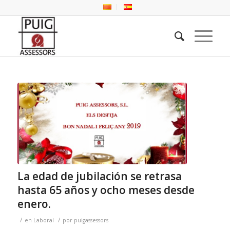
La edad de jubilación se retrasa
hasta 65 años y ocho meses desde
enero.
/
/
en
Laboral
por
puigassessors