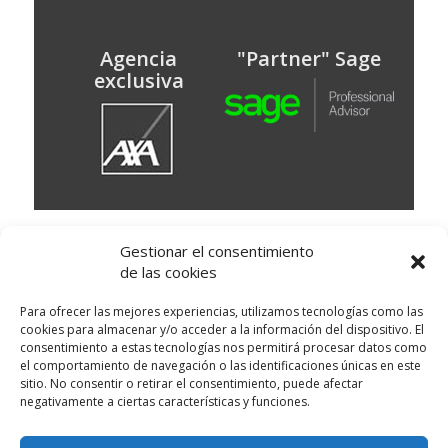
Agencia
"Partner" Sage
exclusiva
© Puig Assessors
Gestionar el consentimiento
Av. Doctor Francesc Massana 15 baixos,
de las cookies
Martorell, Barcelona
93 773 67 00
Delegación: Avinguda Montserrat, 20 local 1 -
Para ofrecer las mejores experiencias, utilizamos tecnologías como las
Sant Esteve de Sesrovires
cookies para almacenar y/o acceder a la información del dispositivo. El
Política de cookies
|
Condiciones de uso
|
consentimiento a estas tecnologías nos permitirá procesar datos como
el comportamiento de navegación o las identificaciones únicas en este
Política de privacidad
|
Clausulas legales
|
sitio. No consentir o retirar el consentimiento, puede afectar
Canal de Denuncias
negativamente a ciertas características y funciones.
Disseny Web
i
Màrketing Digital
per
aTotArreu.com