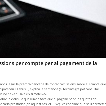
missions per compte per al pagament de la
tant, il·legal, la pràctica bancària de cobrar comissions sobre el compte que
hipotecari. El abusiu, explica la sentència (el text íntegre pot consultar
 que no és «abusiva en si mateixa».
tat sobre la clàusula que li imposava que el pagament de les quotes del
ancària prestador (en aquest cas, el BBVA) i va reclamar que se li permeté