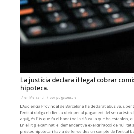
La justícia declara il·legal cobrar co
hipoteca.
/
/
en
Mercantil
por
puigassessors
L’Audiència Provincial de Barcelona ha declarat abusiva, i, per 
l’entitat obliga el client a obrir per al pagament del seu préstec 
aquí), és l’ús que fa el banc i no la clàusula que ho estableix,
En el litigi examinat, el demandant va exercir l’acció de nul·li
préstec hipotecari havia de fer-se des un compte de l’entitat b