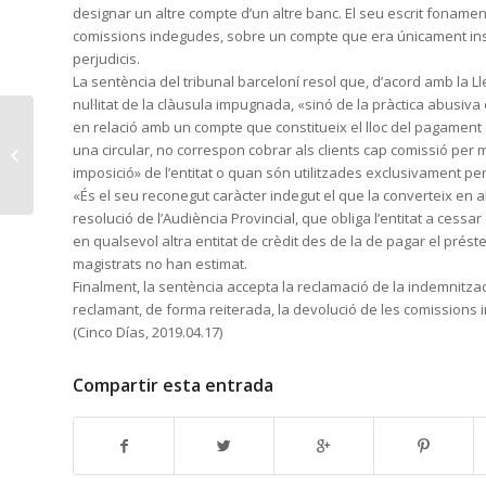
designar un altre compte d’un altre banc. El seu escrit foname
comissions indegudes, sobre un compte que era únicament instru
perjudicis.
La sentència del tribunal barceloní resol que, d’acord amb la L
nul·litat de la clàusula impugnada, «sinó de la pràctica abus
El TS permite a las
en relació amb un compte que constitueix el lloc del pagament d
empresas reclamar a
una circular, no correspon cobrar als clients cap comissió pe
los empleados deudas
imposició» de l’entitat o quan són utilitzades exclusivament pe
pese a la firma...
«És el seu reconegut caràcter indegut el que la converteix en
resolució de l’Audiència Provincial, que obliga l’entitat a cess
en qualsevol altra entitat de crèdit des de la de pagar el préstec
magistrats no han estimat.
Finalment, la sentència accepta la reclamació de la indemnitz
reclamant, de forma reiterada, la devolució de les comission
(Cinco Días, 2019.04.17)
Compartir esta entrada