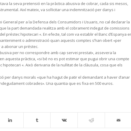
ntava la seva pretensió en la pràctica abusiva de cobrar, cada sis mesos,
mental. Així mateix, va sol·licitar una indemnització per danys i
lei General per a la Defensa dels Consumidors i Usuaris, no cal declarar la
iva que la part demandada realitza amb el cobrament indegut de comissions
el préstec hipotecari «. En efecte, tal com va establir el Banc d’Espanya e
r manteniment o administració quan aquests comptes s’han obert «per
r a abonar un préstec.
 abusiva per no correspondre amb cap servei prestat», assevera la
ar en aquesta pràctica, «si bé no es pot estimar que pugui obrir una compte
 hipotecari «. Això derivaria de la nul·litat de la clàusula, cosa que els
ació per danys morals «que ha hagut de patir el demandant a haver d’anar
s indegudament cobrades». Una quantia que es fixa en 500 euros.