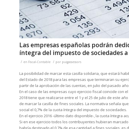
Las empresas españolas podrán dedica
íntegra del impuesto de sociedades a 
/
/
en
Fiscal-Contable
por
puigassessors
La posibilidad de marcar esta casilla solidaria, que estará habi
del Estado de 2018 para las empresas que terminaran su ejercic
partir de la aprobación de las cuentas, en julio del pasado año
En el caso de las empresas cuyo ejercicio fiscal coincide con el
2018 tiene que realizarse entre el 1 y el 25 de julio de este a
de marcar la casilla de fines sociales. La normativa señala que
social el 0,7% de la cuota íntegra del impuesto de sociedades.
En el ejercicio 2016 -último dato disponible-, la cuota íntegr
Si en ese ejercicio todos los contribuyentes hubieran marcado 
habría destinado el 0,7% de esa cantidad a fines sociales, es d