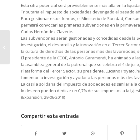
Esta cifra potencial será previsiblemente más alta en la liquid
Tributaria el impuesto de sociedades devengado el pasado año 
Para gestionar estos fondos, el Ministerio de Sanidad, Consum
permitirá convocar las primeras subvenciones en la primavera
Carlos Hernández Claverie.
Los inspectores de
Las subvenciones serán gestionadas y concedidas desde la Sec
Trabajo aconsejan
investigación, el desarrollo y la innovación en el Tercer Sector
registrar las pausas
la cultura de derechos de las personas más desfavorecidas, s
en el control hor...
El presidente de la CEOE, Antonio Garamendi, ha animado a las
la asamblea general de la patronal que se celebra el 4 de jul
Plataforma del Tercer Sector, su presidente, Luciano Poyato, h
fomentar la investigación y ayudar a las personas más desfav
La casilla solidaria del impuesto de sociedades es similar a la
lo deseen pueden dedicar un 0,7% de sus impuestos a la Iglesia 
(Expansión, 29-06-2019)
Compartir esta entrada