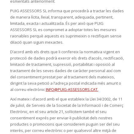
esmentats anteriorment.
PUIG ASSESSORS SL informa que procedirà a tractar les dades
de manera lícita, lleial, transparent, adequada, pertinent,
limitada, exacta i actualitzada. És per això que PUIG
ASSESSORS SL es compromet a adoptar totes les mesures
raonables perquè aquests es suprimeixin o rectifiquin sense
dilació quan siguin inexactes.
D’acord amb els drets que li confereix la normativa vigent en
protecció de dades podrà exercir els drets d’accés, rectificació,
limitació de tractament, supressió, portabilitat i oposició al
tractament de les seves dades de caràcter personal així com
del consentiment prestat per al tractament dels mateixos,
dirigint la seva petició a l’adreça postal indicada més amunt o
al correu electrònic
INFO@PUIG-ASSESSORS.CAT.
Així mateix i d’acord amb el que estableix la Llei 34/2002, de 11
de juliol, de Serveis de la Societat de la Informació i de Comerç
Electrònic, en el seu article 21, sol·licitem també el seu
consentiment exprés per enviar-li publicitat dels nostres
productes o promocions que considerem puguin ser del seu
interès, per correu electrònic o per qualsevol altre mitjà de