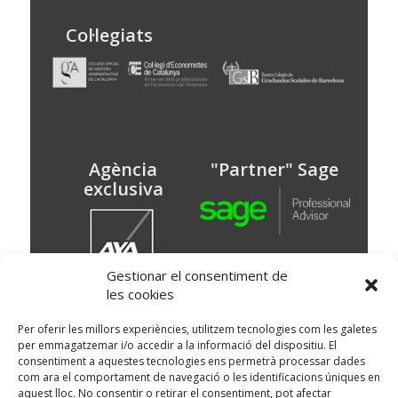
Col·legiats
Agència
"Partner" Sage
exclusiva
Gestionar el consentiment de
les cookies
© Puig Assessors
Per oferir les millors experiències, utilitzem tecnologies com les galetes
per emmagatzemar i/o accedir a la informació del dispositiu. El
Av. Doctor Francesc Massana 15 baixos,
consentiment a aquestes tecnologies ens permetrà processar dades
Martorell, Barcelona
93 773 67 00
com ara el comportament de navegació o les identificacions úniques en
Delegació: Avinguda Montserrat, 20 local 1 -
aquest lloc. No consentir o retirar el consentiment, pot afectar