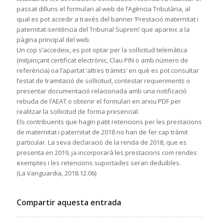
passat dilluns el formulari al web de l’Agència Tributària, al
qual es pot accedir a través del banner ‘Prestació maternitat i
paternitat-sentència del Tribunal Suprem’ que apareix a la
pàgina principal del web.
Un cop s’accedeix, es pot optar per la sol·licitud telemàtica
(mitjançant certificat electrònic, Clau PIN o amb número de
referència) oa l’apartat ‘altres tràmits’ en què es pot consultar
l’estat de tramitació de sol·licitud, contestar requeriments o
presentar documentació relacionada amb una notificació
rebuda de l’AEAT o obtenir el formulari en arxiu PDF per
realitzar la sol·licitud de forma presencial.
Els contribuents que hagin patit retencions per les prestacions
de maternitat i paternitat de 2018 no han de fer cap tràmit
particular. La seva declaració de la renda de 2018, que es
presenta en 2019, ja incorporarà les prestacions com rendes
exemptes i les retencions suportades seran deduïbles.
(La Vanguardia, 2018.12.06)
Compartir aquesta entrada