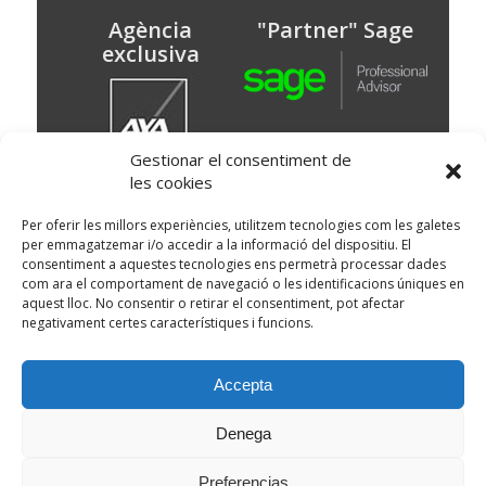
Agència
"Partner" Sage
exclusiva
Gestionar el consentiment de
les cookies
© Puig Assessors
Per oferir les millors experiències, utilitzem tecnologies com les galetes
per emmagatzemar i/o accedir a la informació del dispositiu. El
Av. Doctor Francesc Massana 15 baixos,
consentiment a aquestes tecnologies ens permetrà processar dades
Martorell, Barcelona
93 773 67 00
com ara el comportament de navegació o les identificacions úniques en
Delegació: Avinguda Montserrat, 20 local 1 -
aquest lloc. No consentir o retirar el consentiment, pot afectar
Sant Esteve de Sesrovires
negativament certes característiques i funcions.
Política de cookies
|
Condicions d'us
|
Política de privacitat
|
Clàusules legals
|
Accepta
Canal de Denuncies
Denega
Disseny Web
i
Màrketing Digital
per
aTotArreu.com
Preferencias