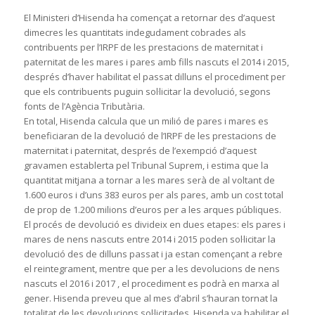
El Ministeri d’Hisenda ha començat a retornar des d’aquest
dimecres les quantitats indegudament cobrades als
contribuents per l’IRPF de les prestacions de maternitat i
paternitat de les mares i pares amb fills nascuts el 2014 i 2015,
després d’haver habilitat el passat dilluns el procediment per
que els contribuents puguin sol·licitar la devolució, segons
fonts de l’Agència Tributària.
En total, Hisenda calcula que un milió de pares i mares es
beneficiaran de la devolució de l’IRPF de les prestacions de
maternitat i paternitat, després de l’exempció d’aquest
gravamen establerta pel Tribunal Suprem, i estima que la
quantitat mitjana a tornar a les mares serà de al voltant de
1.600 euros i d’uns 383 euros per als pares, amb un cost total
de prop de 1.200 milions d’euros per a les arques públiques.
El procés de devolució es divideix en dues etapes: els pares i
mares de nens nascuts entre 2014 i 2015 poden sol·licitar la
devolució des de dilluns passat i ja estan començant a rebre
el reintegrament, mentre que per a les devolucions de nens
nascuts el 2016 i 2017 , el procediment es podrà en marxa al
gener. Hisenda preveu que al mes d’abril s’hauran tornat la
totalitat de les devolucions sol·licitades. Hisenda va habilitar el