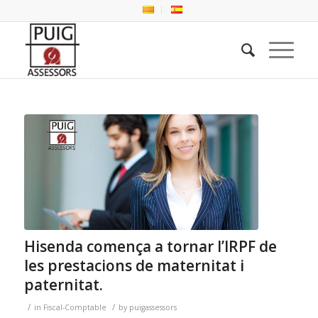
Hisenda comença a tornar l’IRPF de
les prestacions de maternitat i
paternitat.
/
/
in
Fiscal-Comptable
by
puigassessors